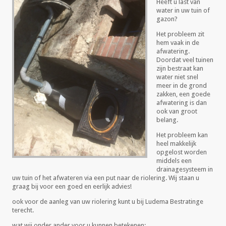
Heeft u last van
water in uw tuin of
gazon?
Het probleem zit
hem vaak in de
afwatering.
Doordat veel tuinen
zijn bestraat kan
water niet snel
meer in de grond
zakken, een goede
afwatering is dan
ook van groot
belang.
Het probleem kan
heel makkelijk
opgelost worden
middels een
drainagesysteem in
uw tuin of het afwateren via een put naar de riolering. Wij staan u
graag bij voor een goed en eerlijk advies!
ook voor de aanleg van uw riolering kunt u bij Ludema Bestratinge
terecht.
wat wij onder ander voor u kunnen betekenen: